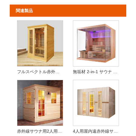
関連製品
フルスペクトル赤外線家庭用サウナ（定員2名）
無垢材 2-in-1 サウナ – 加熱ストーブとヒートパネルを装備
赤外線サウナ用2人用木製サウナ室
4人用屋内遠赤外線サウナ - 高品質ヘムロックウッド