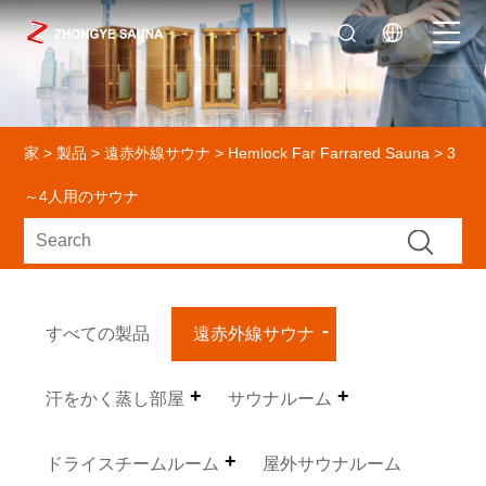
家
>
製品
>
遠赤外線サウナ
>
Hemlock Far Farrared Sauna
> 3
～4人用のサウナ
すべての製品
遠赤外線サウナ
汗をかく蒸し部屋
サウナルーム
ドライスチームルーム
屋外サウナルーム