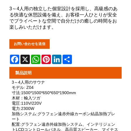
3～4人用の独立した個室設計を採用し、高級感のあ
る快適な休憩設備を備え、お客様一人ひとりが安全
でプライベートな空間で自分だけの癒しの時間をお
楽しみいただけます。
お問い合わせを送信
Facebook
X
WhatsApp
Pinterest
LinkedIn
Share
製品説明
3～4人用のサウナ
モデル: Z04
寸法:1500*1500*650*650*1900mm
木材：輸入ツガ
電圧:110V/220V
電力:2300W
加熱システム:グラフェン遠赤外線カーボン結晶加熱プレ
ート
配置:グラフェン遠赤外線加熱システム、インテリジェン
トLCDコントロールパネル、高品質スピーカー、マイナス