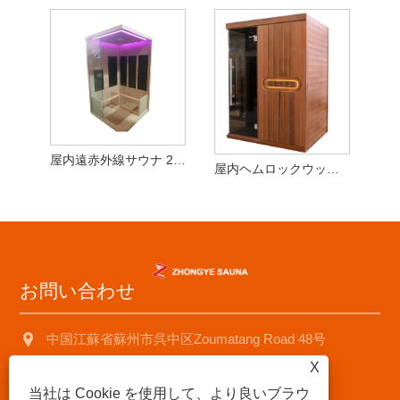
屋内遠赤外線サウナ 2～3人用 ヘムロックウッド
屋内ヘムロックウッド2～3人用ドライサウナルーム
お問い合わせ
中国江蘇省蘇州市呉中区Zoumatang Road 48号
X
+8618001574499
当社は Cookie を使用して、より良いブラウ