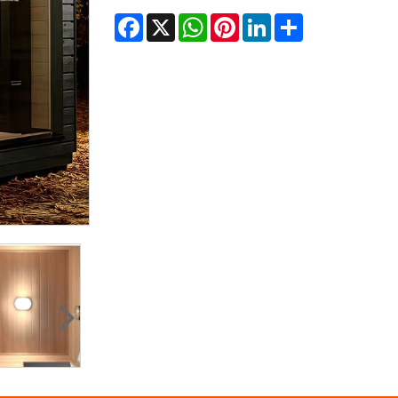
Facebook
X
WhatsApp
Pinterest
LinkedIn
Share