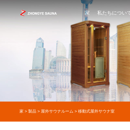
家
私たちについ
家
>
製品
>
屋外サウナルーム
> 移動式屋外サウナ室