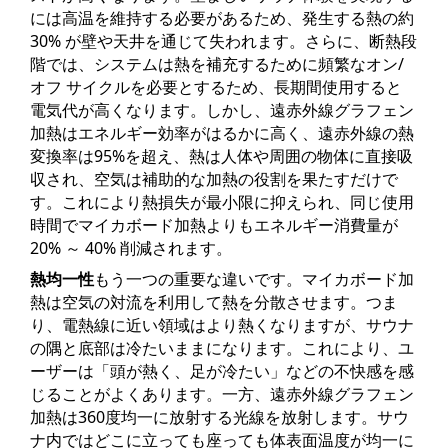
には高温を維持する必要があるため、発生する熱の約
30% が壁や天井を通じて失われます。さらに、断熱段
階では、システムは熱を補充するために頻繁なオン/
オフ サイクルを必要とするため、長期間使用すると
電気代が高くなります。しかし、遠赤外線グラフェン
加熱はエネルギー効率がはるかに高く、遠赤外線の熱
変換率は95%を超え、熱は人体や周囲の物体に直接吸
収され、空気は補助的な加熱の役割を果たすだけで
す。これにより熱損失が最小限に抑えられ、同じ使用
時間でマイカボード加熱よりもエネルギー消費量が
20% ～ 40% 削減されます。
熱均一性
もう一つの重要な違いです。マイカボード加
熱は空気の対流を利用して熱を分散させます。つま
り、電熱線に近い領域はより熱くなりますが、サウナ
の隅と底部は冷たいままになります。これにより、ユ
ーザーは「頭が熱く、足が冷たい」などの不快感を感
じることがよくあります。一方、遠赤外線グラフェン
加熱は360度均一に放射する光線を放射します。サウ
ナ内ではどこに立っても座っても体表面温度が均一に