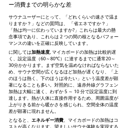
ー消費までの明らかな差
サウナユーザーにとって、「どれくらいの速さで温ま
りますか？」などの質問は、 「省エネですか？」
「熱は均一に伝わっていますか?」これらは最大の懸
念事項であり、これらは 2 つの間の核となるパフォー
マンスの違いを正確に反映しています。
に関しては
加熱速度
, マイカボードの加熱は比較的遅
く、設定温度（60～80℃）に達するまでに通常20～
30分かかります。まず空気を温めなければならないた
め、サウナ空間が広くなるほど加熱が遅くなり、「上
のほうは熱く、下のほうは冷たい」という温度差が顕
著になることも多い。対照的に、遠赤外線グラフェン
加熱は大幅に速く、わずか 5 ～ 10 分で設定温度に到
達します。熱が人体に直接作用するため、周囲温度が
上がりきる前から暖かさを感じられ、空間全体の温度
差が顕著に現れません。
となると、
エネルギー消費
、マイカボードの加熱はコ
ストが高くなります。望ましいサウナ体験を実現する