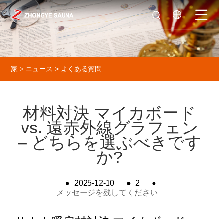
家
>
ニュース
>
よくある質問
材料対決 マイカボード
vs. 遠赤外線グラフェン
– どちらを選ぶべきです
か?
●
2025-12-10
●
2
●
メッセージを残してください