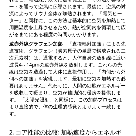
ートを通って空気に伝導されます。最後に、空気の対
流によってサウナ全体が加熱されます。 「電気ヒー
ター」と同様に、この方法は基本的に空気を加熱して
周囲温度を上昇させるため、熱が空間内を循環して広
がるまでにある程度の時間がかかります。
遠赤外線グラフェン加熱
：「直接輻射加熱」による先
進技術。グラフェン（炭素原子の単層で構成される二
次元素材）は、通電すると、人体自身の放射線に近い
波長4～14μmの遠赤外線を放射します。これらの光
線は空気を透過して人体に直接作用し、「内側から外
側への加熱」を実現します。最初に空気を加熱する必
要はありません。代わりに、人間の細胞がエネルギー
を吸収して暖まり、空気が補助的な暖房を提供しま
す。 「太陽光照射」と同様に、この加熱プロセスは
より直接的で、体の生理的感覚とよりよく一致しま
す。
2. コア性能の比較: 加熱速度からエネルギ