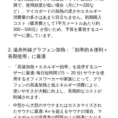
満で、使用頻度が低い場合（月に1〜2回な
ど）、マイカボードの加熱の遅さやエネルギー
消費量の多さはあまり目立ちません。初期購入
コスト（暖房費として1平方メートルあたり約
300～500元）が安いため、予算を重視するユー
ザーに適しています。
2. 遠赤外線グラフェン加熱：「効率的＆便利＋
長期使用」に最適
「高速加熱 + エネルギー効率」を追求するユー
ザーに最適: 毎日短時間 (15 ～ 20 分) サウナを使
用するオフィスワーカーや家族にとって、グラ
フェンの高速加熱と低エネルギー消費により、
使いやすさが大幅に向上し、長期的なコストが
削減されます。
中型から大型のサウナまたはカスタマイズされ
たサウナに最適: 4㎡を超えるサウナの場合、マ
イカボードの温度差の問題がより顕著になりま