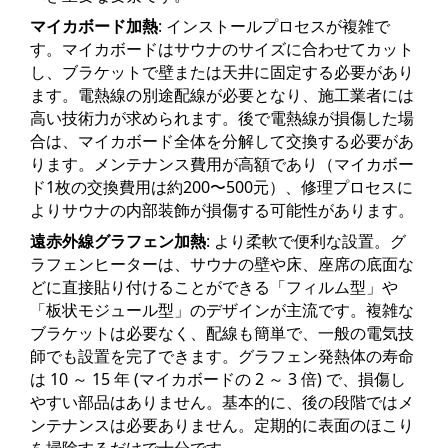
マイカボード加熱
: インストールプロセスが複雑で
す。マイカボードはサウナのサイズに合わせてカット
し、ブラケットで壁または天井に固定する必要があり
ます。電熱線の別途配線が必要となり、施工業者には
高い技術力が求められます。後で電熱線が損傷した場
合は、マイカボード全体を分解して交換する必要があ
ります。メンテナンス費用が高額であり（マイカボー
ド1枚の交換費用は約200〜500元）、修理プロセスに
よりサウナの内部装飾が損傷する可能性があります。
遠赤外線グラフェン加熱
: より柔軟で便利な設置。グ
ラフェンヒーターは、サウナの壁や床、座席の底面な
どに直接貼り付けることができる「フィルム型」や
「板状モジュール型」のデザインが主流です。複雑な
ブラケットは必要なく、配線も簡単で、一般の電気技
師でも設置を完了できます。グラフェン発熱体の寿命
は 10 ～ 15 年 (マイカボードの 2 ～ 3 倍) で、損傷し
やすい部品はありません。基本的に、後の段階ではメ
ンテナンスは必要ありません。定期的に表面のほこり