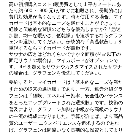
高い初期購入コスト (暖房費として 1 平方メートルあ
たり約 600 ～ 800 元) がすぐに相殺され、長期的には
費用対効果が高くなります。時々使用する場合、マイ
カボードは基本的なニーズを満たすことができます。
経験と伝統的な習慣のどちらを優先しますか?
「急速
加熱、均一な暖かさ、低乾燥」を追求するならグラフ
ェンを選択してください。伝統的な「高温乾蒸し」を
重視するならマイカボードが最適です。
サウナの広さはどれくらいですか？
面積が4㎡以下の
固定サウナの場合は、マイカボードがオプションで
す。 4㎡を超えるサウナやカスタマイズされたサウナ
の場合は、グラフェンを優先してください。
要約すると、マイカボードは「基本的なニーズを満た
すための従来の選択肢」であり、一方、遠赤外線グラ
フェンは「経験、エネルギー効率、安全性のバランス
をとったアップグレードされた選択肢」です。技術の
普及により、グラフェン加熱は中級から高級のサウナ
の主流の構成になりました。予算が許せば、より高品
質のユーザー エクスペリエンスを追求するのであれ
ば、グラフェンは間違いなく長期的な投資としてより