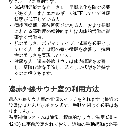
なグループに最適です。
体温調節能力を向上させ、早期老化を防ぐ必要
がある人、またエネルギーが低下していて健康
状態が低下している人。
病後回復期、産後回復期にある人、および長期
にわたる高強度の精神的または肉体的労働に従
事する労働者。
肌の美しさ、ボディシェイプ、減量を必要とし
ている人、または顔の微小循環を改善し、抗菌
性の美しさを実現したい人。
健康な人：遠赤外線サウナは体内循環を改善
し、新陳代謝を促進し、若々しい状態を維持す
るのに役立ちます。
遠赤外線サウナ室の利用方法
遠赤外線サウナ室の電源スイッチを入れます（最近の
設備はほとんどがボタン式で、手動で閉じる必要はあ
りません）。
温度制御システムは通常、標準的なサウナ温度 (38 ～
42℃) に事前設定されており、追加の手動起動は必要