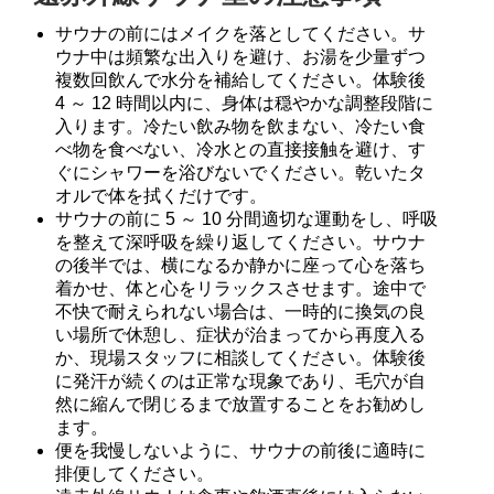
サウナの前にはメイクを落としてください。サ
ウナ中は頻繁な出入りを避け、お湯を少量ずつ
複数回飲んで水分を補給してください。体験後
4 ～ 12 時間以内に、身体は穏やかな調整段階に
入ります。冷たい飲み物を飲まない、冷たい食
べ物を食べない、冷水との直接接触を避け、す
ぐにシャワーを浴びないでください。乾いたタ
オルで体を拭くだけです。
サウナの前に 5 ～ 10 分間適切な運動をし、呼吸
を整えて深呼吸を繰り返してください。サウナ
の後半では、横になるか静かに座って心を落ち
着かせ、体と心をリラックスさせます。途中で
不快で耐えられない場合は、一時的に換気の良
い場所で休憩し、症状が治まってから再度入る
か、現場スタッフに相談してください。体験後
に発汗が続くのは正常な現象であり、毛穴が自
然に縮んで閉じるまで放置することをお勧めし
ます。
便を我慢しないように、サウナの前後に適時に
排便してください。