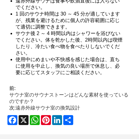
遠赤外線サウナは食事や飲酒直後には入らない
でください。
1 回のサウナ時間は 30 ～ 45 分が適しています
が、残業を避けるために個人の許容範囲に応じ
て適切に調整できます。
サウナ後 2 ～ 4 時間以内はシャワーを浴びない
でください。体を乾かした後、2時間以内は喫煙
したり、冷たい食べ物を食べたりしないでくだ
さい。
使用中にめまいや不快感を感じた場合は、直ち
に使用を中止し、換気の良い場所で休息し、必
要に応じてスタッフにご相談ください。
前:
サウナ室のサウナストーンはどんな素材を使っている
のですか？
次:
遠赤外線サウナ室の換気設計
Facebook
X
WhatsApp
Pinterest
LinkedIn
Share