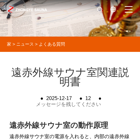
家
>
ニュース
>
よくある質問
遠赤外線サウナ室関連説
明書
●
2025-12-17
●
12
●
メッセージを残してください
遠赤外線サウナ室の動作原理
遠赤外線サウナ室の電源を入れると、内部の遠赤外線