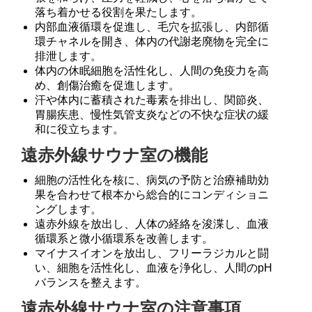
落ち着かせる役割を果たします。
内部血液循環を促進し、毛穴を拡張し、内部循
環チャネルを開き、体内の代謝老廃物を完全に
排泄します。
体内の休眠細胞を活性化し、人間の免疫力を高
め、創傷治癒を促進します。
汗や体内に蓄積された毒素を排出し、関節炎、
胃腸疾患、慢性気管支炎などの不快な症状の緩
和に役立ちます。
遠赤外線サウナ室の機能
細胞の活性化を核に、病気の予防と治療補助効
果を合わせて根本から総合的にコンディショニ
ングします。
遠赤外線を放出し、人体の経絡を浚渫し、血液
循環系と微小循環系を改善します。
マイナスイオンを放出し、フリーラジカルと闘
い、細胞を活性化し、血液を浄化し、人間のpH
バランスを整えます。
遠赤外線サウナ室の注意事項