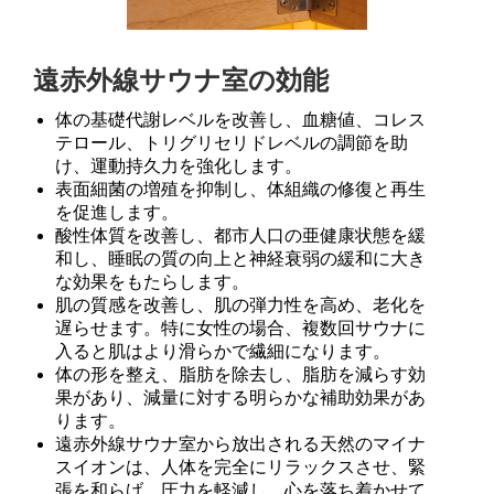
遠赤外線サウナ室の効能
体の基礎代謝レベルを改善し、血糖値、コレス
テロール、トリグリセリドレベルの調節を助
け、運動持久力を強化します。
表面細菌の増殖を抑制し、体組織の修復と再生
を促進します。
酸性体質を改善し、都市人口の亜健康状態を緩
和し、睡眠の質の向上と神経衰弱の緩和に大き
な効果をもたらします。
肌の質感を改善し、肌の弾力性を高め、老化を
遅らせます。特に女性の場合、複数回サウナに
入ると肌はより滑らかで繊細になります。
体の形を整え、脂肪を除去し、脂肪を減らす効
果があり、減量に対する明らかな補助効果があ
ります。
遠赤外線サウナ室から放出される天然のマイナ
スイオンは、人体を完全にリラックスさせ、緊
張を和らげ、圧力を軽減し、心を落ち着かせて