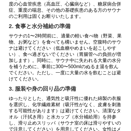
度の心血管疾患（高血圧、心臓病など）、糖尿病合併
症、重度の喘息、その他の基礎疾患のある方のサウナ
のご利用は固くお断りいたします。
2. 食事と水分補給の準備
サウナの1〜2時間前に、適量の軽い食べ物（野菜、果
物、お粥など）を食べても構いません。空腹時のサウ
ナは避けてください（低血糖やめまいを起こしやす
い）、食べ過ぎないでください（胃腸管への負担が増
加します）。同時に、サウナ中に失われる大量の水分
を補うために、事前に300〜500mlのぬるま湯を飲ん
でください。ただし、一度に大量の水を飲むことは避
けてください。
3. 服装や身の回り品の準備
ゆったりとした、通気性と吸汗性に優れた綿製の衣服
を選択し、化学繊維素材（吸汗性がなく、皮膚を刺激
する可能性があります）は避けてください。清潔なタ
オル（汗拭き用）と水カップ（水分補給用）を持参
し、滑り止めスリッパ（サウナ室の床は滑りやすいの
で注意してください）を用意してください。女性はメ