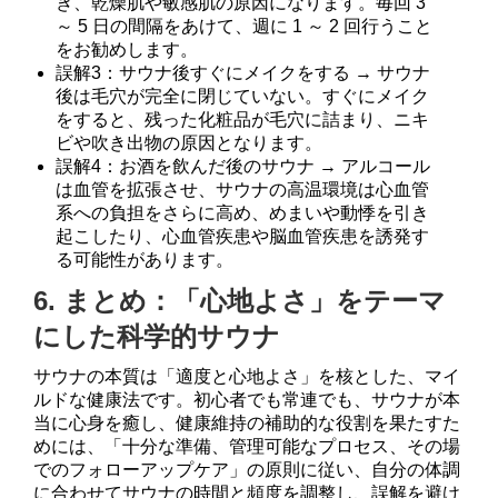
き、乾燥肌や敏感肌の原因になります。毎回 3
～ 5 日の間隔をあけて、週に 1 ～ 2 回行うこと
をお勧めします。
誤解3：サウナ後すぐにメイクをする → サウナ
後は毛穴が完全に閉じていない。すぐにメイク
をすると、残った化粧品が毛穴に詰まり、ニキ
ビや吹き出物の原因となります。
誤解4：お酒を飲んだ後のサウナ → アルコール
は血管を拡張させ、サウナの高温環境は心血管
系への負担をさらに高め、めまいや動悸を引き
起こしたり、心血管疾患や脳血管疾患を誘発す
る可能性があります。
6. まとめ：「心地よさ」をテーマ
にした科学的サウナ
サウナの本質は「適度と心地よさ」を核とした、マイ
ルドな健康法です。初心者でも常連でも、サウナが本
当に心身を癒し、健康維持の補助的な役割を果たすた
めには、「十分な準備、管理可能なプロセス、その場
でのフォローアップケア」の原則に従い、自分の体調
に合わせてサウナの時間と頻度を調整し、誤解を避け