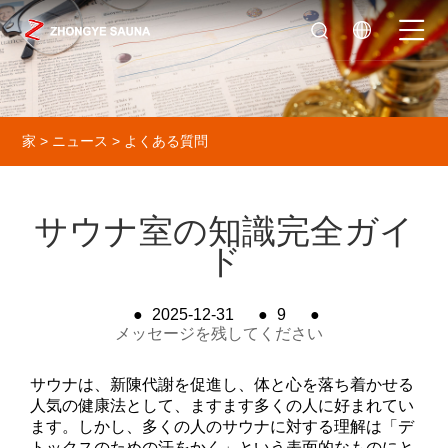
家
>
ニュース
>
よくある質問
サウナ室の知識完全ガイ
ド
●
2025-12-31
●
9
●
メッセージを残してください
サウナは、新陳代謝を促進し、体と心を落ち着かせる
人気の健康法として、ますます多くの人に好まれてい
ます。しかし、多くの人のサウナに対する理解は「デ
トックスのための汗をかく」という表面的なものにと