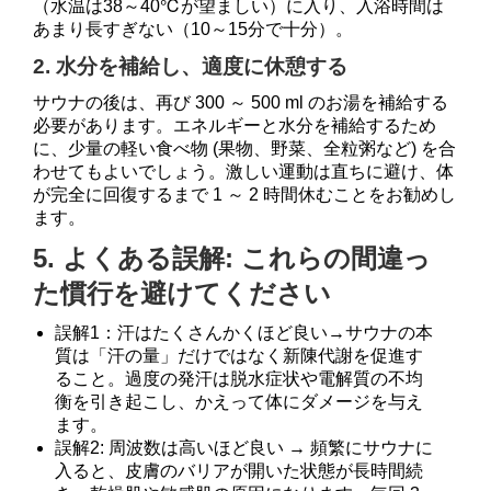
（水温は38～40℃が望ましい）に入り、入浴時間は
あまり長すぎない（10～15分で十分）。
2. 水分を補給し、適度に休憩する
サウナの後は、再び 300 ～ 500 ml のお湯を補給する
必要があります。エネルギーと水分を補給するため
に、少量の軽い食べ物 (果物、野菜、全粒粥など) を合
わせてもよいでしょう。激しい運動は直ちに避け、体
が完全に回復するまで 1 ～ 2 時間休むことをお勧めし
ます。
5. よくある誤解: これらの間違っ
た慣行を避けてください
誤解1：汗はたくさんかくほど良い→サウナの本
質は「汗の量」だけではなく新陳代謝を促進す
ること。過度の発汗は脱水症状や電解質の不均
衡を引き起こし、かえって体にダメージを与え
ます。
誤解2: 周波数は高いほど良い → 頻繁にサウナに
入ると、皮膚のバリアが開いた状態が長時間続