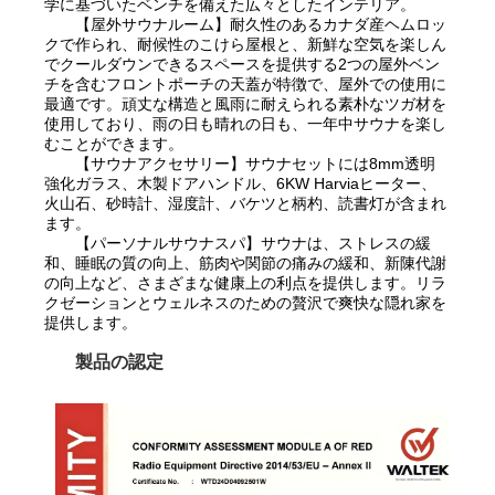
学に基づいたベンチを備えた広々としたインテリア。
【屋外サウナルーム】耐久性のあるカナダ産ヘムロッ
クで作られ、耐候性のこけら屋根と、新鮮な空気を楽しん
でクールダウンできるスペースを提供する2つの屋外ベン
チを含むフロントポーチの天蓋が特徴で、屋外での使用に
最適です。頑丈な構造と風雨に耐えられる素朴なツガ材を
使用しており、雨の日も晴れの日も、一年中サウナを楽し
むことができます。
【サウナアクセサリー】サウナセットには8mm透明
強化ガラス、木製ドアハンドル、6KW Harviaヒーター、
火山石、砂時計、湿度計、バケツと柄杓、読書灯が含まれ
ます。
【パーソナルサウナスパ】サウナは、ストレスの緩
和、睡眠の質の向上、筋肉や関節の痛みの緩和、新陳代謝
の向上など、さまざまな健康上の利点を提供します。リラ
クゼーションとウェルネスのための贅沢で爽快な隠れ家を
提供します。
製品の認定