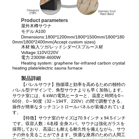
Product parameters
屋外木樽サウナ
モデル:A100
Dimensions:1800*1200mm/1800*1500mm/1800*180
0mm/1800*2400mm(Accept custom sizes)
木材:輸入ツガ/レッドシダー/スプルース材
Voltage:110V/220V
電力:2300W-4600W
Heating system: graphene far-infrared carbon crystal
heating plate/electric sauna furnace
製品詳細
【バレルサウナ】熱循環と効率を高めるための独特の
バレル型デザインで、角型サウナよりも早く加熱します。
サウナ室には、6 kWの電気ヒーターと、温度と時間を0～
60分、0～90度（32～194℉、220V）の間で調整できる、
操作が簡単なタッチコントロールパネルが装備されていま
す。
【特徴】サウナ室のサイズは70.9インチ x 94.5インチ
です。収容人数：6名様 全身スパ。サウナは強化ガラスを
採用しており、高温にも耐える耐久性を備えながら、サウ
ナの外を見ることができます。快適な座席のための人間工