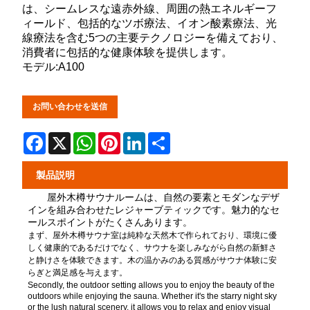
は、シームレスな遠赤外線、周囲の熱エネルギーフ
ィールド、包括的なツボ療法、イオン酸素療法、光
線療法を含む5つの主要テクノロジーを備えており、
消費者に包括的な健康体験を提供します。
モデル:A100
お問い合わせを送信
Facebook
X
WhatsApp
Pinterest
LinkedIn
Share
製品説明
屋外木樽サウナルームは、自然の要素とモダンなデザ
インを組み合わせたレジャーブティックです。魅力的なセ
ールスポイントがたくさんあります。
まず、屋外木樽サウナ室は純粋な天然木で作られており、環境に優
しく健康的であるだけでなく、サウナを楽しみながら自然の新鮮さ
と静けさを体験できます。木の温かみのある質感がサウナ体験に安
らぎと満足感を与えます。
Secondly, the outdoor setting allows you to enjoy the beauty of the
outdoors while enjoying the sauna. Whether it's the starry night sky
or the lush natural scenery, it allows you to relax and enjoy visual