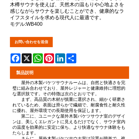
木樽サウナを使えば、天然木の温もりや心地よさを
感じながらサウナを楽しむことができ、健康的なラ
イフスタイルを求める現代人に最適です。
モデル:WB400
お問い合わせを送信
Facebook
X
WhatsApp
Pinterest
LinkedIn
Share
製品説明
屋外の木製バケツサウナルームは、自然と快適さを完
璧に組み合わせており、屋外レジャーと健康維持に理想的
な選択肢です。その特徴は次のとおりです。
まず、高品質の木材が慎重に選択され、細かく研磨さ
れているため、表面は滑らかで繊細で、耐腐食性と耐久性
に優れ、屋外環境での長期使用を保証します。
第二に、ユニークな屋外木製バケツサウナ室のデザイ
ンは、美しくエレガントに見えるだけでなく、サウナ室内
の温度を効果的に安定に保ち、より快適なサウナ体験をも
たらします。
さらに、屋外木製バケツサウナ室は設置が簡単で、複