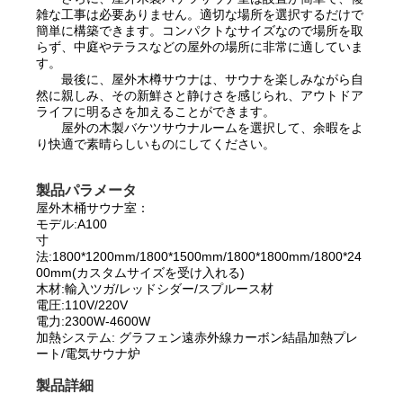
雑な工事は必要ありません。適切な場所を選択するだけで
簡単に構築できます。コンパクトなサイズなので場所を取
らず、中庭やテラスなどの屋外の場所に非常に適していま
す。
最後に、屋外木樽サウナは、サウナを楽しみながら自
然に親しみ、その新鮮さと静けさを感じられ、アウトドア
ライフに明るさを加えることができます。
屋外の木製バケツサウナルームを選択して、余暇をよ
り快適で素晴らしいものにしてください。
製品パラメータ
屋外木桶サウナ室：
モデル:A100
寸
法:1800*1200mm/1800*1500mm/1800*1800mm/1800*24
00mm(カスタムサイズを受け入れる)
木材:輸入ツガ/レッドシダー/スプルース材
電圧:110V/220V
電力:2300W-4600W
加熱システム: グラフェン遠赤外線カーボン結晶加熱プレ
ート/電気サウナ炉
製品詳細