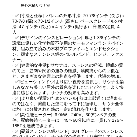
屋外木桶サウナ室：
· ✅ [寸法と仕様]: バレルの外形寸法: 70-7/8インチ (長さ) x
70-7/8 (幅) x 73-1/2インチ (高さ)。ベースクレードルの寸
法: 47 インチ (長さ) x 4 インチ (奥行き)、部屋の定員: 4
人
· ✅ [デザインのインスピレーション]: 厚さ1-3/8インチの
環境に優しい化学物質不使用のサーモフィンランドパイン
材、組み立て済みの木材プロファイルとエンドセクショ
ン、頑丈なステンレス鋼のバレルバンド、ヒンジ、ファス
ナー。
· ✅ [健康的な生活]: サウナは、ストレスの軽減、睡眠の質
の向上、筋肉や関節の痛みの軽減、筋肉痛からの回復な
ど、さまざまな健康上の利点を提供します。代謝の増加。
· ✅[ビューウィンドウ]より広い視野を提供し、サウナを楽
しみながら美しい屋外の景色を楽しむことができ、より快
適に感じられます。サウナの効果を高めます。
· ✅ [より良い循環のためのバレル] 熱は上部近くに溜まる
のではなく、湾曲した壁に沿って下に循環し、サウナ全体
に均一に分散された熱の一定の流れを作り出します。
· ✅ [高性能ヒーター]: 6.0kW、240V、30アンペアの要
件、配線接続ヒーターは、45〜60分以内に一貫して175〜
185Fを達成できます。
· ✅ [硬質ステンレス鋼バンド]: 304 グレードのステンレス
鋼バレルバンドは、サウナ室の構造をより安定してしっか