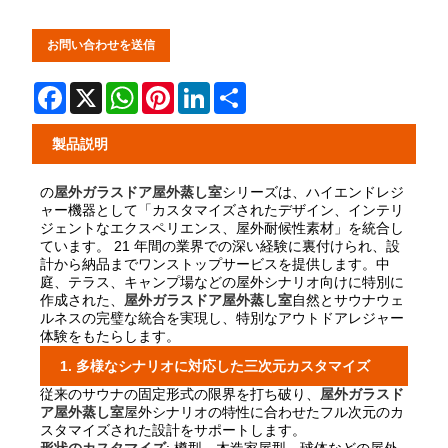
お問い合わせを送信
Facebook
X
WhatsApp
Pinterest
LinkedIn
Share
製品説明
の
屋外ガラスドア屋外蒸し室
シリーズは、ハイエンドレジ
ャー機器として「カスタマイズされたデザイン、インテリ
ジェントなエクスペリエンス、屋外耐候性素材」を統合し
ています。 21 年間の業界での深い経験に裏付けられ、設
計から納品までワンストップサービスを提供します。中
庭、テラス、キャンプ場などの屋外シナリオ向けに特別に
作成された、
屋外ガラスドア屋外蒸し室
自然とサウナウェ
ルネスの完璧な統合を実現し、特別なアウトドアレジャー
体験をもたらします。
1. 多様なシナリオに対応した三次元カスタマイズ
従来のサウナの固定形式の限界を打ち破り、
屋外ガラスド
ア屋外蒸し室
屋外シナリオの特性に合わせたフル次元のカ
スタマイズされた設計をサポートします。
形状のカスタマイズ
: 樽型、木造家屋型、球体などの屋外