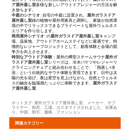
ア屋外蒸し室
多様な新しいアウトドアレジャーの方法を解
き放ちます。
中庭のシナリオ
: 自宅の中庭に設置され、
屋外ガラスドア
屋外蒸し室
緑の植物や屋外用家具と調和し、家族が自然環
境の中でリラックスできるプライベートな屋外ウェルネス
エリアを作り出します。
商用屋外シナリオ
: の
屋外ガラスドア屋外蒸し室
キャンプ
場、温泉地、アウトドアホームステイなどに最適です。特
徴的なレジャープロジェクトとして、顧客体験と会場の競
争力を向上させます。
特別なアウトドア体験
：屋外の樽型スチームサウナ
屋外ガ
ラスドア屋外蒸し室
シリーズは、冷水バケツやレジャーリ
クライニングチェアと組み合わせることで、「熱蒸し+水
浴」という伝統的なサウナ体験を実現できます。日中は太
陽の光を浴び、夜は星空を見上げながら、自然とウェルネ
スの融合を臨場感たっぷりに体験できます。
屋外ガラスド
ア屋外蒸し室
.
ホットタグ: 屋外ガラスドア屋外蒸し室、メーカー、サプ
ライヤー、卸売、工場、カスタマイズされました、在庫あ
り、中国、割引、価格、ファッション
関連カテゴリー