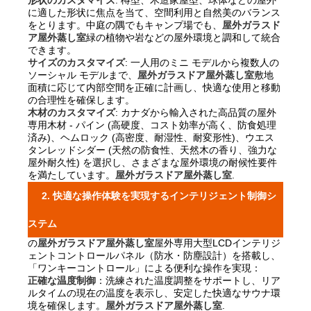
に適した形状に焦点を当て、空間利用と自然美のバランス
をとります。中庭の隅でもキャンプ場でも、
屋外ガラスド
ア屋外蒸し室
緑の植物や岩などの屋外環境と調和して統合
できます。
サイズのカスタマイズ
: 一人用のミニ モデルから複数人の
ソーシャル モデルまで、
屋外ガラスドア屋外蒸し室
敷地
面積に応じて内部空間を正確に計画し、快適な使用と移動
の合理性を確保します。
木材のカスタマイズ
: カナダから輸入された高品質の屋外
専用木材 - パイン (高硬度、コスト効率が高く、防食処理
済み)、ヘムロック (高密度、耐湿性、耐変形性)、ウエス
タンレッドシダー (天然の防食性、天然木の香り、強力な
屋外耐久性) を選択し、さまざまな屋外環境の耐候性要件
を満たしています。
屋外ガラスドア屋外蒸し室
.
2. 快適な操作体験を実現するインテリジェント制御シ
ステム
の
屋外ガラスドア屋外蒸し室
屋外専用大型LCDインテリジ
ェントコントロールパネル（防水・防塵設計）を搭載し、
「ワンキーコントロール」による便利な操作を実現：
正確な温度制御
：洗練された温度調整をサポートし、リア
ルタイムの現在の温度を表示し、安定した快適なサウナ環
境を確保します。
屋外ガラスドア屋外蒸し室
.