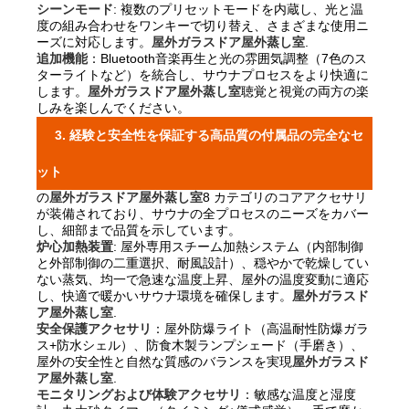
シーンモード
: 複数のプリセットモードを内蔵し、光と温
度の組み合わせをワンキーで切り替え、さまざまな使用ニ
ーズに対応します。
屋外ガラスドア屋外蒸し室
.
追加機能
：Bluetooth音楽再生と光の雰囲気調整（7色のス
ターライトなど）を統合し、サウナプロセスをより快適に
します。
屋外ガラスドア屋外蒸し室
聴覚と視覚の両方の楽
しみを楽しんでください。
3. 経験と安全性を保証する高品質の付属品の完全なセ
ット
の
屋外ガラスドア屋外蒸し室
8 カテゴリのコアアクセサリ
が装備されており、サウナの全プロセスのニーズをカバー
し、細部まで品質を示しています。
炉心加熱装置
: 屋外専用スチーム加熱システム（内部制御
と外部制御の二重選択、耐風設計）、穏やかで乾燥してい
ない蒸気、均一で急速な温度上昇、屋外の温度変動に適応
し、快適で暖かいサウナ環境を確保します。
屋外ガラスド
ア屋外蒸し室
.
安全保護アクセサリ
：屋外防爆ライト（高温耐性防爆ガラ
ス+防水シェル）、防食木製ランプシェード（手磨き）、
屋外の安全性と自然な質感のバランスを実現
屋外ガラスド
ア屋外蒸し室
.
モニタリングおよび体験アクセサリ
：敏感な温度と湿度