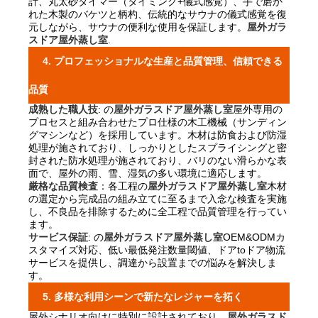
計、丸太砂タイマー（タイミング+儀式感覚）、手で磨か
れた木製のバケツと柄杓、伝統的なサウナの儀式感覚を復
元しながら、サウナの便利な使用を保証します。
屋外ガラ
スドア屋外蒸し室
.
4. プロフェッショナルな生産と品質管理、信頼できる
品質
成熟した職人技
: の
屋外ガラスドア屋外蒸し室
屋外専用の
プロセスと組み合わせたプロ仕様の木工機械（サンディン
グマシンなど）を採用しています。木材は防食および防湿
処理が施されており、しっかりとしたスプライシングと密
封された防水処理が施されており、バリのない滑らかな表
面で、屋外の雨、雪、湿気の多い環境に適応します。
厳格な品質検査
：各工程の
屋外ガラスドア屋外蒸し室
木材
の選定から完成品の組み立てに至るまで入念な検査を実施
し、不良品を排除するために全工程で品質管理を行ってい
ます。
サービス保証
: の
屋外ガラスドア屋外蒸し室
OEM&ODMカ
スタマイズ対応、低い最低発注数量閾値、ドアtoドア物流
サービスを提供し、調達から設置までの悩みを解決しま
す。
5. 多様な利用シーンで新たなレジャーを拓く
屋外シナリオ向けに特別に設計されており、
屋外ガラスド