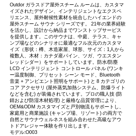
Outdor ガラスドア屋外スチーム ルームは、カスタマ
イズされたデザイン、インテリジェントなエクスペ
リエンス、屋外耐候性素材を統合したハイエンドの
屋外スチーム サウナ シリーズです。 21年の業界経験
を活かし、設計から納品までワンストップサービス
を提供します。このサウナは、中庭、テラス、キャ
ンプ場などのシナリオに最適なフル次元のカスタマ
イズ（形状：樽、木造家屋、球形、サイズ：1人から
複数人、木材：カナダ産パイン、ツガ、ウエスタン
レッドシダー）をサポートしています。防水/防塵
LCD インテリジェント コントロール パネル (ワンキ
ー温度制御、プリセット シーン モード、Bluetooth
音楽 + アンビエント照明をサポート) と 8 カテゴリの
コア アクセサリ (屋外蒸気加熱システム、防爆ライト
などを含む) が装備されています。プロの職人技 (防
錆および防湿木材処理) と厳格な品質管理により、
OEM&ODM カスタマイズと戸別物流もサポートし、
家庭用と商業施設 (キャンプ場、リゾート) の両方で
自然とサウナウェルネスを組み合わせた高級なアウ
トドアレジャー体験を作り出します。
モデル:O003