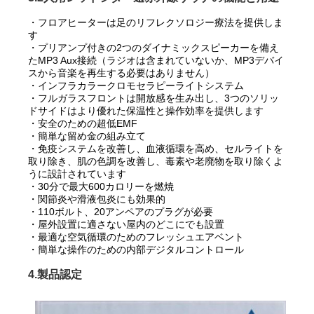
・フロアヒーターは足のリフレクソロジー療法を提供しま
す
・プリアンプ付きの2つのダイナミックスピーカーを備え
たMP3 Aux接続（ラジオは含まれていないか、MP3デバイ
スから音楽を再生する必要はありません）
・インフラカラークロモセラピーライトシステム
・フルガラスフロントは開放感を生み出し、3つのソリッ
ドサイドはより優れた保温性と操作効率を提供します
・安全のための超低EMF
・簡単な留め金の組み立て
・免疫システムを改善し、血液循環を高め、セルライトを
取り除き、肌の色調を改善し、毒素や老廃物を取り除くよ
うに設計されています
・30分で最大600カロリーを燃焼
・関節炎や滑液包炎にも効果的
・110ボルト、20アンペアのプラグが必要
・屋外設置に適さない屋内のどこにでも設置
・最適な空気循環のためのフレッシュエアベント
・簡単な操作のための内部デジタルコントロール
4.製品認定