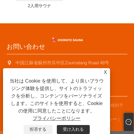
2人用サウナ
お問い合わせ
中国江蘇省蘇州市呉中区Zoumatang Road 48号
X
+8618001574499
当社は Cookie を使用して、より良いブラウ
saunad688@163.com
ジング体験を提供し、サイトのトラフィッ
クを分析し、コンテンツをパーソナライズ
します。このサイトを使用すると、Cookie
著作権 © 2025 蘇州中業サウナ機器有限公司すべての権利予
の使用に同意したことになります。
約。
プライバシーポリシー
Links
|
Sitemap
|
RSS
|
XML
|
プライバシーポリシー
|
拒否する
受け入れる