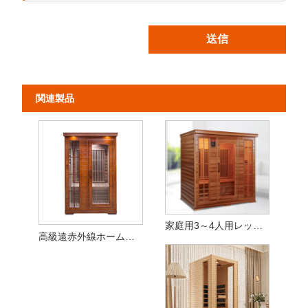
送信
関連製品
家庭用3～4人用レッドシダー遠赤外線サウナ
高級遠赤外線ホームサウナスパ - 2/3人用カナダ産ヘムロック無垢材