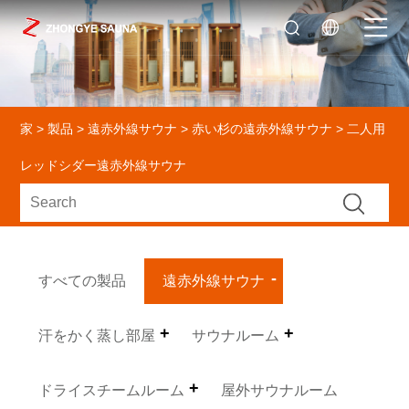
家
>
製品
>
遠赤外線サウナ
>
赤い杉の遠赤外線サウナ
> 二人用
レッドシダー遠赤外線サウナ
すべての製品
遠赤外線サウナ
汗をかく蒸し部屋
サウナルーム
ドライスチームルーム
屋外サウナルーム