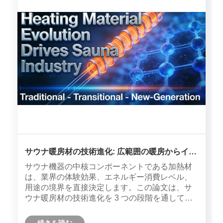
た温泉ホテルでは、観光客の滞在時間が平均2.5
～3時間増加し、再購入率が平均38%上昇してお
り、北米市場では45%にも達しています。
サウナ暖房材の技術進化: 広範囲の暖房からイン
テリジェントな健康への業界の再構築
サウナ機器の中核コンポーネントである加熱材
は、業界の体験効果、エネルギー消費レベル、
用途の境界を直接決定します。この論文は、サ
ウナ暖房材の技術進化を 3 つの段階を通して体
系的にレビューします。伝統的な材料 (金属抵抗
線、石英管) は産業の基礎を築きましたが、高エ
続きを読む