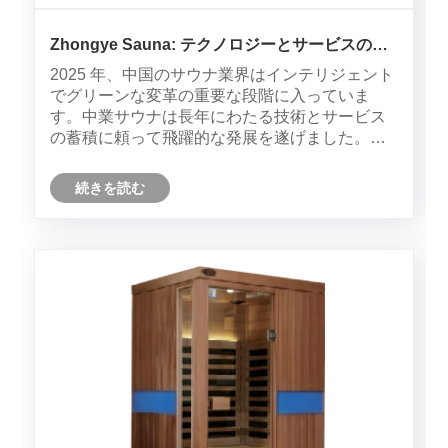
Zhongye Sauna: テクノロジーとサービスの二
重アップグレードにおける 2025 年の業界リー
2025 年、中国のサウナ業界はインテリジェント
ダー
でグリーンな変革の重要な段階に入っていま
す。中業サウナは長年にわたる技術とサービス
の蓄積に頼って飛躍的な発展を遂げました。多
数の顧客にサービスを提供しているだけでな
く、複数の中核技術特許を取得しており、その
続きを読む
最新の生産基盤は業界の製造力の代表となって
います。家庭向けのシナリオから商業施設ま
で、Zhongye Sauna はその完全な産業チェーン
の利点を活かして業界パターンを再構築してい
ます。