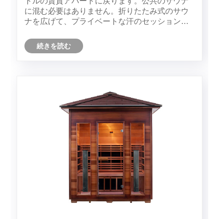
トルの賃貸アパートに戻ります。公共のサウナ
に混む必要はありません。折りたたみ式のサウ
ナを広げて、プライベートな汗のセッションを
楽しみます。これが最近の私の新しい頼りにな
るリラックス方法です」と、ニューヨークでイ
続きを読む
ンターネット運用に携わる95年代以降の若い独
身プロフェッショナル、エミリーは、新しく購
入した一人用サウナを見せながら語ります。現
在、エミリーのような「ソロサウナ」を選択す
る若者が増えており、持ち運び可能な一人用サ
ウナが「自宅リラックスの必需品」として世界
中のソロ若者の間で静かなヒットとなってい
る。 「一人飯」「一人旅」に続き、世界の「一
人経済」......