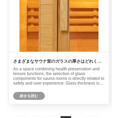
さまざまなサウナ室のガラスの厚さはどれくら
いですか?
As a space combining health preservation and
leisure functions, the selection of glass
components for sauna rooms is directly related to
safety and user experience. Glass thickness is
not arbitrarily determined; it must
comprehensively consider multiple factors such
続きを読む
as thermal stability, mechanical ......