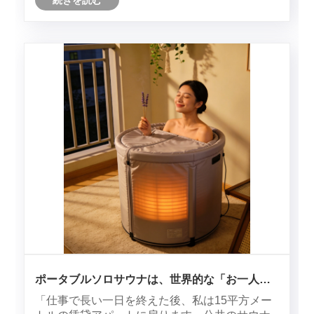
ネルギー消費や不均一な加熱などのボトルネッ
クに直面していました。移行材料（炭素繊維、
炭素結晶）はエネルギー効率の向上を実現し、
モジュール設計と効率的な放射により家庭用シ
ナリオの拡大を促進しました。新世代の材料 (グ
ラフェン、PTC 半導体、カーボン ナノチューブ
とヒート ポンプの統合) は IoT と AI テクノロジ
ーを統合し、超高......
ポータブルソロサウナは、世界的な「お一人様
経済」を促進する新しいセルフケア感覚として
「仕事で長い一日を終えた後、私は15平方メー
登場