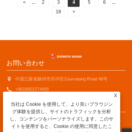
<
...
2
3
4
5
6
...
18
>
お問い合わせ
中国江蘇省蘇州市呉中区Zoumatang Road 48号
+8618001574499
X
saunad688@163.com
当社は Cookie を使用して、より良いブラウジン
グ体験を提供し、サイトのトラフィックを分析
し、コンテンツをパーソナライズします。このサ
著作権 © 2025 蘇州中業サウナ機器有限公司すべての権利予
イトを使用すると、Cookie の使用に同意したこ
約。